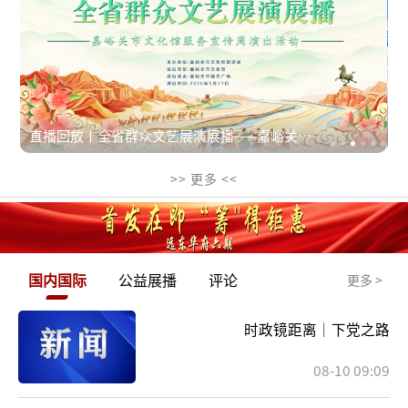
直播回放丨全省群众文艺展演展播——嘉峪关市
>> 更多 <<
文化馆服务宣传周演出活动
国内国际
公益展播
评论
更多 >
时政镜距离｜下党之路
08-10 09:09