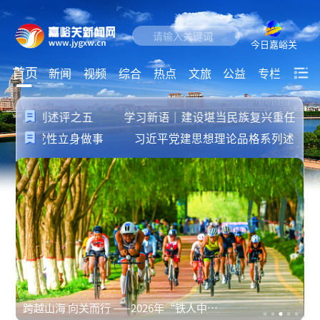
今日嘉峪关
首页
新闻
视频
综合
热点
文旅
公益
专栏
品格系列述评之五
学习新语｜建设堪当民族复兴重任的高
坚持以党性立身做事
习近平党建思想理论品格系列述评之四
跨越山海 向关而行 ——2026年“铁人中