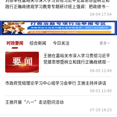
践行正确政绩观学习教育专题研讨班上强调：把政绩书写
在雄关大地上 把初心刻印在百姓心坎里 以实干实绩实效奋
08-04 17:54
力谱写中国式现代化嘉峪关崭新篇章
时政要闻
综合新闻
今日关注
更多 >
王驰在嘉峪关市深入学习贯彻习近平
党建思想暨树立和践行正确政绩观学
习教育专题研讨班上作辅导报告
08-05 12:49
市政府党组理论学习中心组学习会举行 王驰主持并讲话
08-01 12:49
王驰开展“八一”走访慰问活动
07-29 18:23