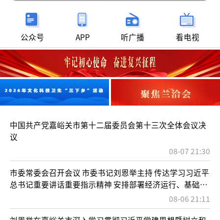
国”T100嘉峪关公开赛暨“中国体育彩票
公众号
APP
听广播
看电视
杯”中国·嘉峪关第十七届国际铁人三项赛掠
影
中国共产党嘉峪关市第十二届委员会第十三次全体会议决
议
08-07 21:30
市委常委会召开会议 市委书记刘恩举主持 传达学习习近平
总书记重要讲话重要指示精神 安排部署经济运行、基础教
育等工作
08-06 21:11
刘恩举在嘉峪关市深入学习贯彻习近平党建思想暨树立和